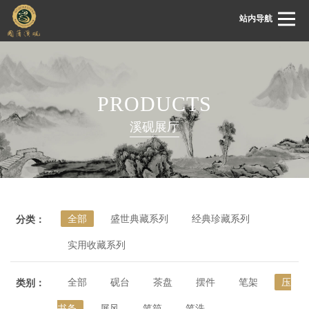
站内导航
首页
PRODUCTS
关于国藩
溪砚展厅
国藩动态
溪砚展厅
溪砚鉴赏
全部
盛世典藏系列
经典珍藏系列
分类：
溪砚文化
实用收藏系列
客服中心
联系我们
全部
砚台
茶盘
摆件
笔架
压
类别：
书条
屏风
笔筒
笔洗