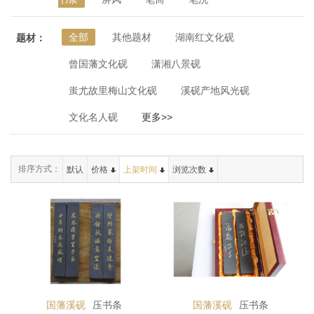
全部
其他题材
湖南红文化砚
题材：
曾国藩文化砚
潇湘八景砚
蚩尤故里梅山文化砚
溪砚产地风光砚
文化名人砚
更多>>
排序方式：
默认
价格
上架时间
浏览次数
国藩溪砚
压书条
国藩溪砚
压书条