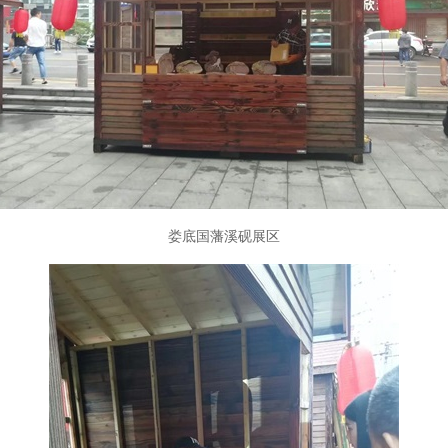
娄底国藩溪砚展区