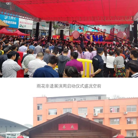
雨花非遗展演周启动仪式盛况空前