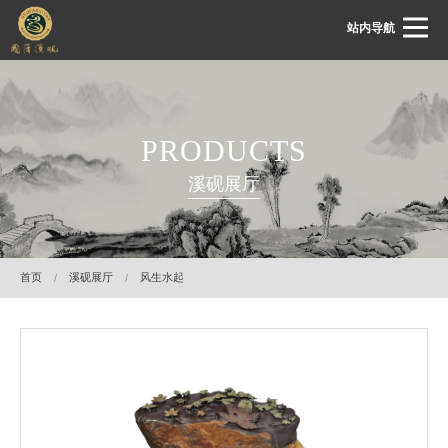
站内导航
首页
PRODUCTS
关于国藩
溪砚展厅
国藩动态
溪砚展厅
溪砚鉴赏
首页
溪砚展厅
风生水起
溪砚文化
客服中心
联系我们