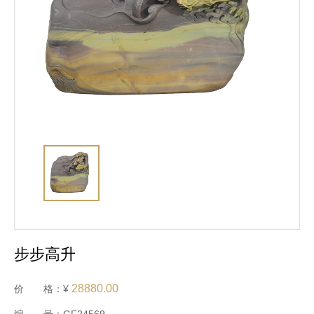
步步高升
28880.00
价 格：¥
编 号：GF24569