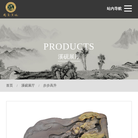
站内导航
首页
PRODUCTS
关于国藩
溪砚展厅
国藩动态
溪砚展厅
溪砚鉴赏
首页
溪砚展厅
步步高升
溪砚文化
客服中心
联系我们