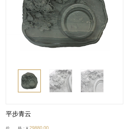
平步青云
29880.00
价 格：¥