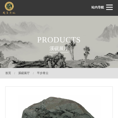
站内导航
首页
PRODUCTS
关于国藩
溪砚展厅
国藩动态
溪砚展厅
溪砚鉴赏
首页
溪砚展厅
平步青云
溪砚文化
客服中心
联系我们