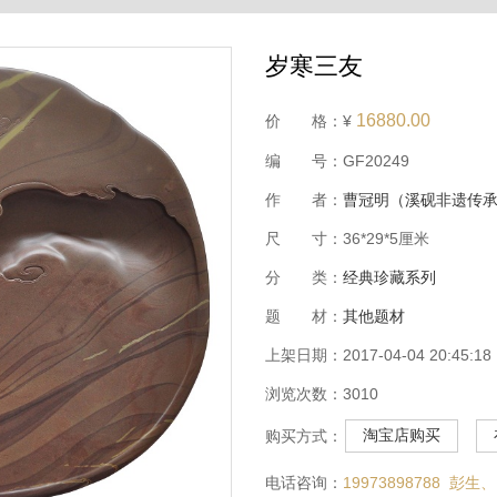
岁寒三友
16880.00
价 格：¥
编 号：GF20249
作 者：
曹冠明（溪砚非遗传
尺 寸：36*29*5厘米
分 类：
经典珍藏系列
题 材：
其他题材
上架日期：2017-04-04 20:45:18
浏览次数：3010
淘宝店购买
购买方式：
电话咨询：
19973898788 彭生、