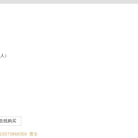
承人）
在线购买
15073868358 曹生