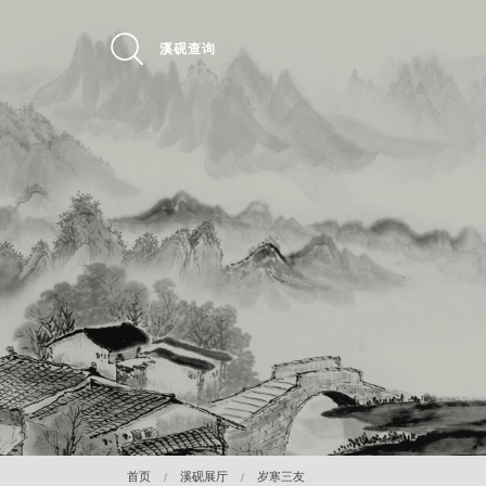
溪砚查询
首页
溪砚展厅
岁寒三友