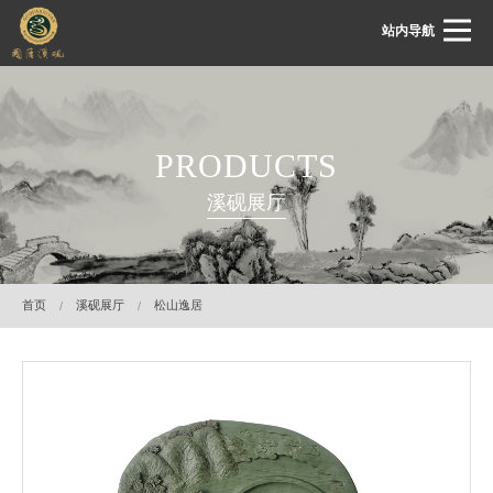
站内导航
首页
PRODUCTS
关于国藩
溪砚展厅
国藩动态
溪砚展厅
溪砚鉴赏
首页
溪砚展厅
松山逸居
溪砚文化
客服中心
联系我们