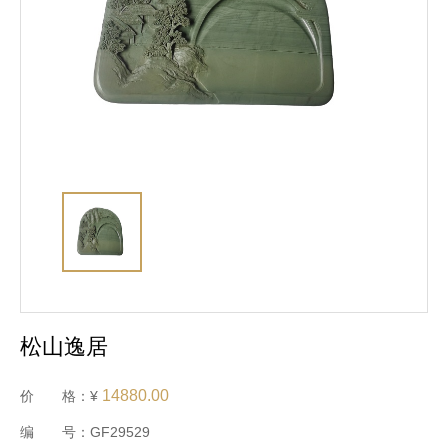
松山逸居
14880.00
价 格：¥
编 号：GF29529